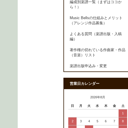
編成別楽譜一覧（まずはココか
ら！）
Music Bellsの仕組みとメリット
（アレンジ作品募集）
よくある質問（楽譜出版・入稿
編）
著作権の切れている作曲家・作品
（音楽）リスト
楽譜出版申込み・変更
営業日カレンダー
2026年8月
日
月
火
水
木
金
土
1
2
3
4
5
6
7
8