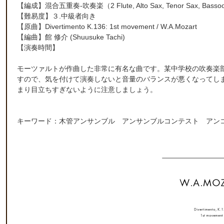
【編成】
混合五重奏-吹奏楽
（2 Flute, Alto Sax, Tenor Sax, Bass
【難易度】３.中級者向き
【原曲】Divertimento K.136: 1st movement / W.A.Mozart
【編曲】
館 修介
(Shuusuke Tachi)
【演奏時間】
モーツァルトが作曲した非常に有名な曲です。某中学校の吹奏楽
すので、気を付けて演奏しないと音量のバランスが悪くなってし
まり目立ちすぎないように注意しましょう。
キーワード：木管アンサンブル アンサンブルコンテスト アン