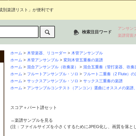
成別楽譜リスト」が便利です
アンサン
検索注目ワード
楽譜背面
ホーム
>
木管楽器、リコーダー
>
木管アンサンブル
ホーム
>
木管アンサンブル
>
変則木管五重奏の楽譜
ホーム
>
混合アンサンブル（吹奏楽）
>
混合五重奏（管打楽器、吹奏
ホーム
>
フルートアンサンブル・ソロ
>
フルート二重奏（2 Flute）
ホーム
>
サックスアンサンブル・ソロ
>
サックス三重奏の楽譜
ホーム
>
アンサンブルコンテスト（アンコン）選曲にオススメの楽譜
スコア＋パート譜セット
→
楽譜サンプルを見る
(注：ファイルサイズを小さくするためにJPEG化し、画質を落と