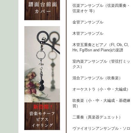
弦楽アンサンブル（弦楽四重奏・
弦楽オケ 等）
金管アンサンブル
木管アンサンブル
木管五重奏とピアノ（Fl, Ob, Cl,
Hn, Fg/Bsn and Piano)の楽譜
室内楽アンサンブル（管弦打ミッ
クス）
混合アンサンブル（吹奏楽）
オーケストラ（小・中・大編成）
吹奏楽（小・中・大編成・基礎練
習）
二重奏（異楽器デュエット）
ヴァイオリンアンサンブル・ソロ