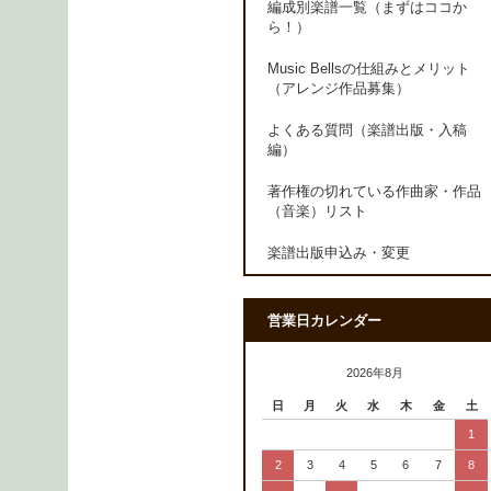
編成別楽譜一覧（まずはココか
ら！）
Music Bellsの仕組みとメリット
（アレンジ作品募集）
よくある質問（楽譜出版・入稿
編）
著作権の切れている作曲家・作品
（音楽）リスト
楽譜出版申込み・変更
営業日カレンダー
2026年8月
日
月
火
水
木
金
土
1
2
3
4
5
6
7
8