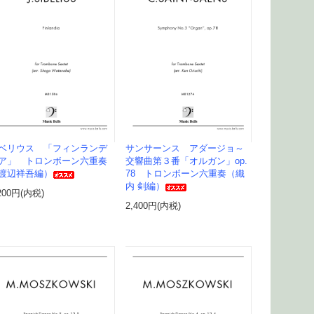
ベリウス 「フィンランデ
サンサーンス アダージョ～
ア」 トロンボーン六重奏
交響曲第３番「オルガン」op.
渡辺祥吾編）
78 トロンボーン六重奏（織
内 剣編）
200円(内税)
2,400円(内税)