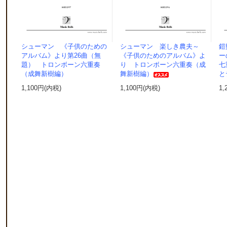
シューマン 《子供のための
シューマン 楽しき農夫～
鎧
アルバム》より第26曲（無
《子供のためのアルバム》よ
ー
題） トロンボーン六重奏
り トロンボーン六重奏（成
七
（成舞新樹編）
舞新樹編）
と
1,100円(内税)
1,100円(内税)
1,