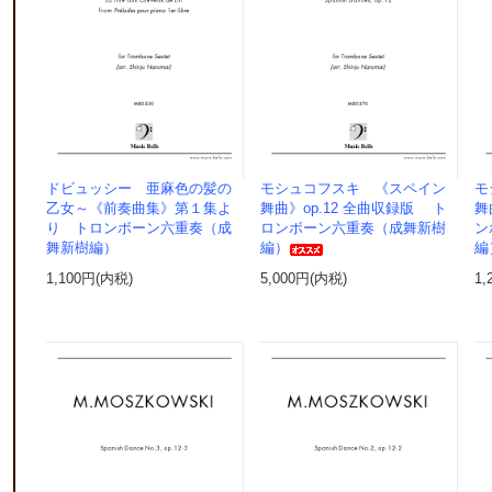
ドビュッシー 亜麻色の髪の
モシュコフスキ 《スペイン
モ
乙女～《前奏曲集》第１集よ
舞曲》op.12 全曲収録版 ト
舞
り トロンボーン六重奏（成
ロンボーン六重奏（成舞新樹
ン
舞新樹編）
編）
編
1,100円(内税)
5,000円(内税)
1,