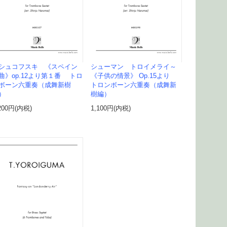
シュコフスキ 《スペイン
シューマン トロイメライ～
曲》op.12より第１番 トロ
《子供の情景》 Op.15より
ボーン六重奏（成舞新樹
トロンボーン六重奏（成舞新
）
樹編）
200円(内税)
1,100円(内税)