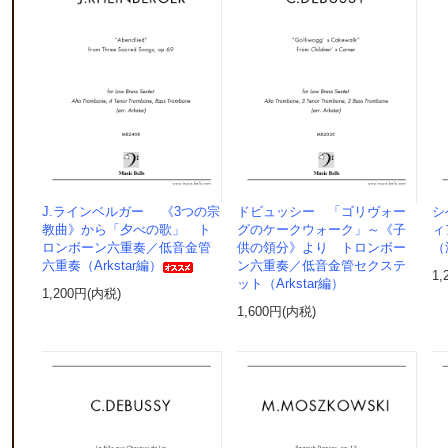
J.ラインベルガー 《3つの宗
ドビュッシー 「ゴリヴォー
シ
教曲》から「夕べの歌」 ト
グのケークウォーク」～《子
ィ
ロンボーン六重奏／低音金管
供の領分》より トロンボー
（
六重奏（Arkstar編）
ン六重奏／低音金管セクステ
1,
ット（Arkstar編）
1,200円(内税)
1,600円(内税)