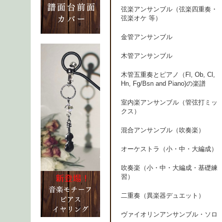
弦楽アンサンブル（弦楽四重奏・
弦楽オケ 等）
金管アンサンブル
木管アンサンブル
木管五重奏とピアノ（Fl, Ob, Cl,
Hn, Fg/Bsn and Piano)の楽譜
室内楽アンサンブル（管弦打ミッ
クス）
混合アンサンブル（吹奏楽）
オーケストラ（小・中・大編成）
吹奏楽（小・中・大編成・基礎練
習）
二重奏（異楽器デュエット）
ヴァイオリンアンサンブル・ソロ