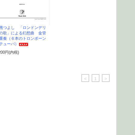
熊つよし 「ロンドンデリ
の歌」による幻想曲 金管
重奏（６本のトロンボーン
テューバ）
200円(内税)
<
1
>