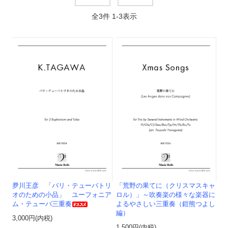
全
3
件
1
-
3
表示
夛川王彦 「バリ・テューバトリ
「荒野の果てに（クリスマスキャ
オのための小品」 ユーフォニア
ロル）」～吹奏楽の様々な楽器に
ム・テューバ三重奏
よるやさしい三重奏（鎧熊つよし
編）
3,000円(内税)
1,500円(内税)