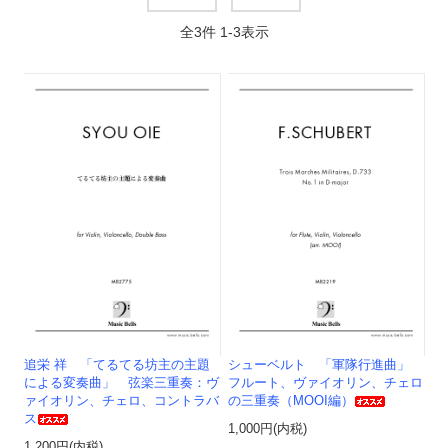
全
3
件
1
-
3
表示
追栄 祥 「てるてる坊主の主題
シューベルト 「軍隊行進曲」
による変奏曲」 弦楽三重奏：ヴ
フルート、ヴァイオリン、チェロ
ァイオリン、チェロ、コントラバ
の三重奏（MOOI編）
ス
1,000円(内税)
1,200円(内税)