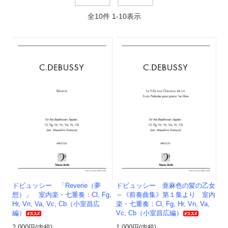
全
10
件
1
-
10
表示
ドビュッシー 「Reverie（夢
ドビュッシー 亜麻色の髪の乙女
想）」 室内楽・七重奏：Cl, Fg,
～《前奏曲集》第１集より 室内
Hr, Vn, Va, Vc, Cb（小室昌広
楽・七重奏：Cl, Fg, Hr, Vn, Va,
編）
Vc, Cb（小室昌広編）
2,000円(内税)
1,000円(内税)