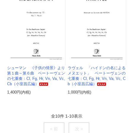
シューマン 《子供の情景》より
ラヴェル 「ハイドンの名による
第１曲～第６曲 ベートーヴェン
メヌエット」 ベートーヴェンの
の七重奏：Cl, Fg, Hr, Vn, Va, Vc,
七重奏：Cl, Fg, Hr, Vn, Va, Vc, C
Cb（小室昌広編）
b（小室昌広編）
1,400円(内税)
1,000円(内税)
全
10
件
1
-
10
表示
< 前
次 >