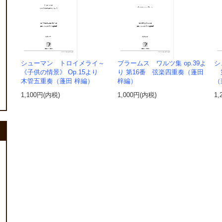
シューマン トロイメライ～
ブラームス ワルツ集 op.39よ
シ
《子供の情景》 Op.15より
り 第16番 弦楽四重奏（蓬田
第
木管五重奏（蓬田 梓編）
梓編）
（
1,100円(内税)
1,000円(内税)
1,