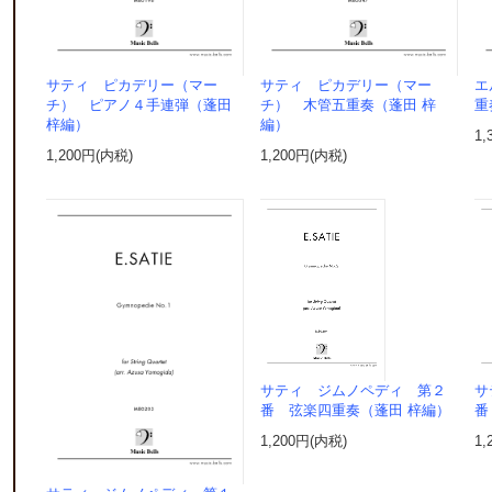
サティ ピカデリー（マー
サティ ピカデリー（マー
エ
チ） ピアノ４手連弾（蓬田
チ） 木管五重奏（蓬田 梓
重
梓編）
編）
1,
1,200円(内税)
1,200円(内税)
サティ ジムノペディ 第２
サ
番 弦楽四重奏（蓬田 梓編）
番
1,200円(内税)
1,