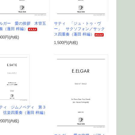
ルガー 愛の挨拶 木管五
サティ 「ジュ・トゥ・ヴ
奏（蓬田 梓編）
ー」 サクソフォン／サック
ス四重奏（蓬田 梓編）
300円(内税)
1,500円(内税)
ティ ジムノペディ 第３
 弦楽四重奏（蓬田 梓編）
200円(内税)