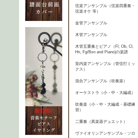
弦楽アンサンブル（弦楽四重奏・
弦楽オケ 等）
金管アンサンブル
木管アンサンブル
木管五重奏とピアノ（Fl, Ob, Cl,
Hn, Fg/Bsn and Piano)の楽譜
室内楽アンサンブル（管弦打ミッ
クス）
混合アンサンブル（吹奏楽）
オーケストラ（小・中・大編成）
吹奏楽（小・中・大編成・基礎練
習）
二重奏（異楽器デュエット）
ヴァイオリンアンサンブル・ソロ