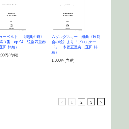
ューベルト 《楽興の時》
ムソルグスキー 組曲《展覧
３番 op.94 弦楽四重奏
会の絵》より「プロムナー
蓬田 梓編）
ド」 木管五重奏（蓬田 梓
編）
200円(内税)
1,000円(内税)
<
1
2
3
>