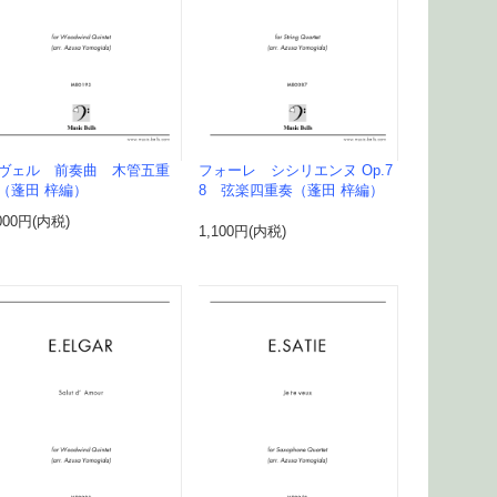
ヴェル 前奏曲 木管五重
フォーレ シシリエンヌ Op.7
（蓬田 梓編）
8 弦楽四重奏（蓬田 梓編）
000円(内税)
1,100円(内税)