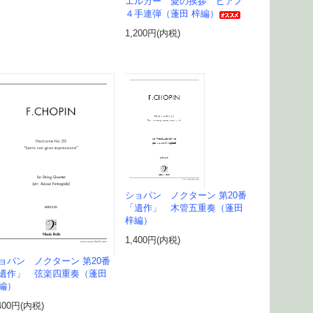
エルガー 愛の挨拶 ピアノ
４手連弾（蓬田 梓編）
1,200円(内税)
ショパン ノクターン 第20番
「遺作」 木管五重奏（蓬田
梓編）
1,400円(内税)
ョパン ノクターン 第20番
遺作」 弦楽四重奏（蓬田
編）
400円(内税)