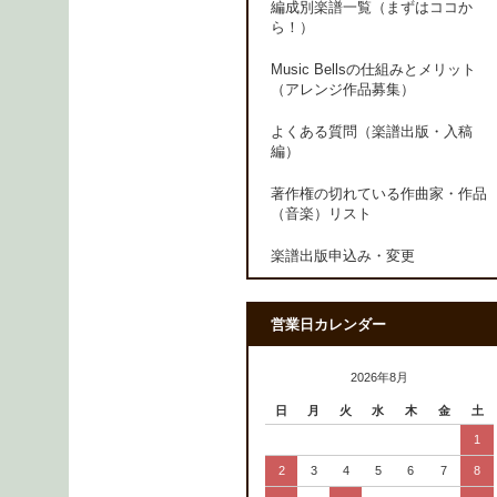
編成別楽譜一覧（まずはココか
ら！）
Music Bellsの仕組みとメリット
（アレンジ作品募集）
よくある質問（楽譜出版・入稿
編）
著作権の切れている作曲家・作品
（音楽）リスト
楽譜出版申込み・変更
営業日カレンダー
2026年8月
日
月
火
水
木
金
土
1
2
3
4
5
6
7
8