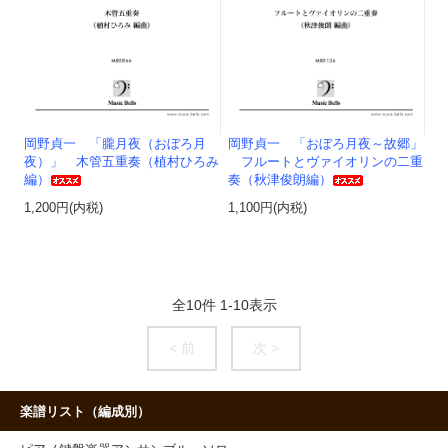
岡野貞一 「朧月夜（おぼろ月
岡野貞一 「おぼろ月夜～故郷」
夜）」 木管五重奏（植村ひろみ
フルートとヴァイオリンの二重
編）
奏（秋津俊朗編）
1,200円(内税)
1,100円(内税)
全
10
件
1
-
10
表示
< 前
次 >
楽譜リスト（編成別）