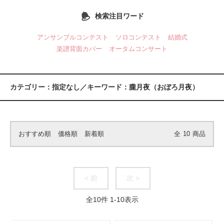
検索注目ワード
アンサンブルコンテスト
ソロコンテスト
結婚式
楽譜背面カバー
オータムコンサート
カテゴリー：指定なし／キーワード：朧月夜（おぼろ月夜）
おすすめ順
価格順
新着順
全
10
商品
< 前
次 >
全
10
件
1
-
10
表示