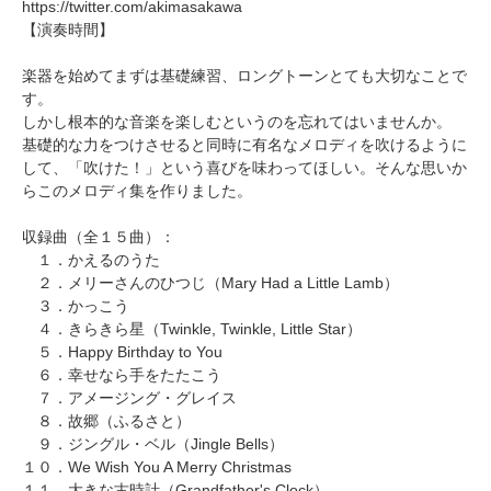
https://twitter.com/akimasakawa
【演奏時間】
楽器を始めてまずは基礎練習、ロングトーンとても大切なことで
す。
しかし根本的な音楽を楽しむというのを忘れてはいませんか。
基礎的な力をつけさせると同時に有名なメロディを吹けるように
して、「吹けた！」という喜びを味わってほしい。そんな思いか
らこのメロディ集を作りました。
収録曲（全１５曲）：
１．かえるのうた
２．
メリーさんのひつじ（Mary Had a Little Lamb）
３．かっこう
４．
きらきら星（Twinkle, Twinkle, Little Star）
５．
Happy Birthday to You
６．幸せなら手をたたこう
７．
アメージング・グレイス
８．
故郷（ふるさと）
９．
ジングル・ベル（Jingle Bells）
１０．
We Wish You A Merry Christmas
１１．
大きな古時計（Grandfather's Clock）