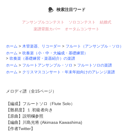
検索注目ワード
アンサンブルコンテスト
ソロコンテスト
結婚式
楽譜背面カバー
オータムコンサート
ホーム
>
木管楽器、リコーダー
>
フルート（アンサンブル・ソロ）
ホーム
>
吹奏楽（小・中・大編成・基礎練習）
>
吹奏楽（基礎練習・楽器紹介）の楽譜
ホーム
>
フルートアンサンブル・ソロ
>
フルートソロの楽譜
ホーム
>
クリスマスコンサート・年末年始向けのアレンジ楽譜
メロディ譜（全15ページ）
【編成】フルートソロ（Flute Solo）
【難易度】１.初級者向き
【原曲】説明欄参照
【編曲】
川島光将
(Akimasa Kawashima)
【作者Twitter】