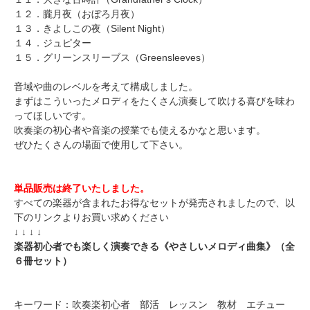
１２．
朧月夜（おぼろ月夜）
１３．
きよしこの夜（Silent Night）
１４．
ジュピター
１５．
グリーンスリーブス（Greensleeves）
音域や曲のレベルを考えて構成しました。
まずはこういったメロディをたくさん演奏して吹ける喜びを味わ
ってほしいです。
吹奏楽の初心者や音楽の授業でも使えるかなと思います。
ぜひたくさんの場面で使用して下さい。
単品販売は終了いたしました。
すべての楽器が含まれたお得なセットが発売されましたので、以
下のリンクよりお買い求めください
↓ ↓ ↓ ↓
楽器初心者でも楽しく演奏できる《やさしいメロディ曲集》（全
６冊セット）
キーワード：吹奏楽初心者 部活 レッスン 教材 エチュー