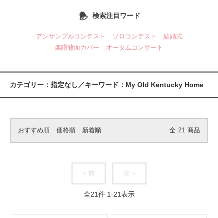
検索注目ワード
アンサンブルコンテスト
ソロコンテスト
結婚式
楽譜背面カバー
オータムコンサート
カテゴリー：指定なし／キーワード：My Old Kentucky Home
おすすめ順
価格順
新着順
全
21
商品
< 前
次 >
全
21
件
1
-
21
表示