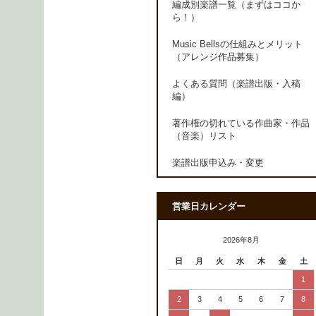
編成別楽譜一覧（まずはココか
ら！）
Music Bellsの仕組みとメリット
（アレンジ作品募集）
よくある質問（楽譜出版・入稿
編）
著作権の切れている作曲家・作品
（音楽）リスト
楽譜出版申込み・変更
営業日カレンダー
2026年8月
日
月
火
水
木
金
土
1
2
3
4
5
6
7
8