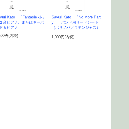
yuri Kato 「Fantasie -1-」
Sayuri Kato 「No More Part
台ピアノ、またはキーボ
y」 バンド用リードシート
ド＆ピアノ
（ボサノバ／ラテンジャズ）
500円(内税)
1,000円(内税)