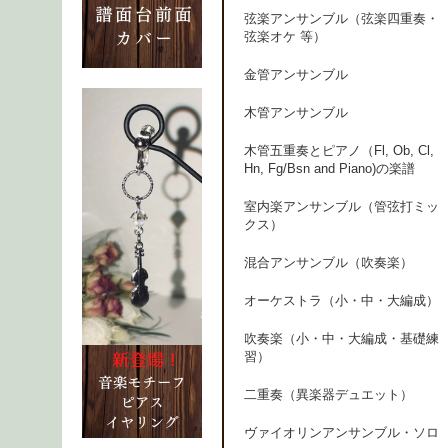
弦楽アンサンブル（弦楽四重奏・
弦楽オケ 等）
金管アンサンブル
木管アンサンブル
木管五重奏とピアノ（Fl, Ob, Cl,
Hn, Fg/Bsn and Piano)の楽譜
室内楽アンサンブル（管弦打ミッ
クス）
混合アンサンブル（吹奏楽）
オーケストラ（小・中・大編成）
吹奏楽（小・中・大編成・基礎練
習）
二重奏（異楽器デュエット）
ヴァイオリンアンサンブル・ソロ