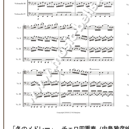
「冬のメドレー」 チェロ四重奏（中島雅彦