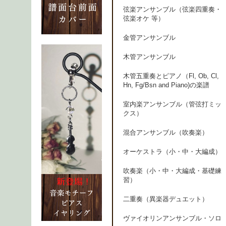
弦楽アンサンブル（弦楽四重奏・
弦楽オケ 等）
金管アンサンブル
木管アンサンブル
木管五重奏とピアノ（Fl, Ob, Cl,
Hn, Fg/Bsn and Piano)の楽譜
室内楽アンサンブル（管弦打ミッ
クス）
混合アンサンブル（吹奏楽）
オーケストラ（小・中・大編成）
吹奏楽（小・中・大編成・基礎練
習）
二重奏（異楽器デュエット）
ヴァイオリンアンサンブル・ソロ