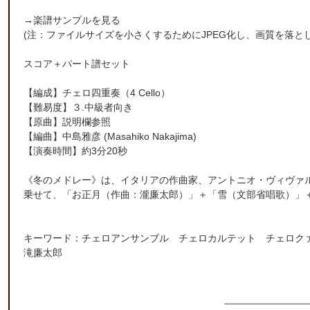
→
楽譜サンプルを見る
(注：ファイルサイズを小さくするためにJPEG化し、画質を落と
スコア＋パート譜セット
【編成】
チェロ四重奏
（4 Cello）
【難易度】３.中級者向き
【原曲】説明欄参照
【編曲】
中島雅彦
(Masahiko Nakajima)
【演奏時間】約3分20秒
《冬のメドレー》は、イタリアの作曲家、アントニオ・ヴィヴァルディ
乗せて、「
お正月
（作曲：瀧廉太郎）」＋「雪（文部省唱歌）」
キーワード：チェロアンサンブル チェロカルテット チェロク
滝廉太郎