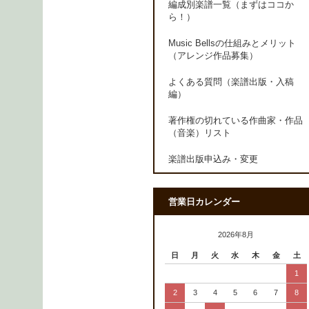
編成別楽譜一覧（まずはココか
ら！）
Music Bellsの仕組みとメリット
（アレンジ作品募集）
よくある質問（楽譜出版・入稿
編）
著作権の切れている作曲家・作品
（音楽）リスト
楽譜出版申込み・変更
営業日カレンダー
2026年8月
日
月
火
水
木
金
土
1
2
3
4
5
6
7
8