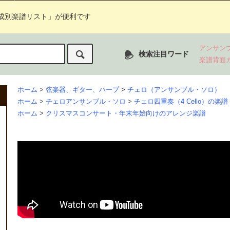
成別楽譜リスト」が便利です
アンサン
検索注目ワード
楽譜背面
ホーム
>
弦楽器、ギター、ハープ
>
チェロ（アンサンブル・ソロ）
ホーム
>
チェロアンサンブル・ソロ
>
チェロ四重奏（4 Cello）の楽譜
ホーム
>
クリスマスコンサート・年末年始向けのアレンジ楽譜