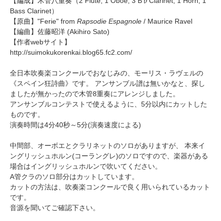
【編成】
木管八重奏
（2 Flute, 1 Oboe, 3 B♭Clarinet, 1 Horn, 1
Bass Clarinet）
【原曲】"Ferie" from
Rapsodie Espagnole
/ Maurice Ravel
【編曲】
佐藤昭洋
(Akihiro Sato)
【作者webサイト】
http://suimokukorenkai.blog65.fc2.com/
全日本吹奏楽コンクールでおなじみの、モーリス・ラヴェルの
《スペイン狂詩曲》です。 アンサンブル譜は無いかなと、探し
ましたが無かったので木管8重奏にアレンジしました。
アンサンブルコンテストで使えるように、5分以内にカットした
ものです。
演奏時間は4分40秒～5分(演奏速度による)
中間部、オーボエとクラリネットのソロがありますが、 本来イ
ングリッシュホルン(コーラングレ)のソロですので、楽器がある
場合はイングリッシュホルンで吹いてください。
A管クラのソロ部分はカットしています。
カットの方法は、吹奏楽コンクールで良く用いられているカット
です。
音源を聞いてご確認下さい。