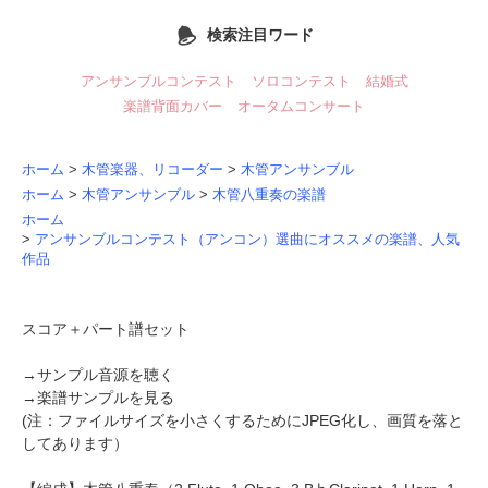
検索注目ワード
アンサンブルコンテスト
ソロコンテスト
結婚式
楽譜背面カバー
オータムコンサート
ホーム
>
木管楽器、リコーダー
>
木管アンサンブル
ホーム
>
木管アンサンブル
>
木管八重奏の楽譜
ホーム
>
アンサンブルコンテスト（アンコン）選曲にオススメの楽譜、人気
作品
スコア＋パート譜セット
→
サンプル音源を聴く
→
楽譜サンプルを見る
(注：ファイルサイズを小さくするためにJPEG化し、画質を落と
してあります）