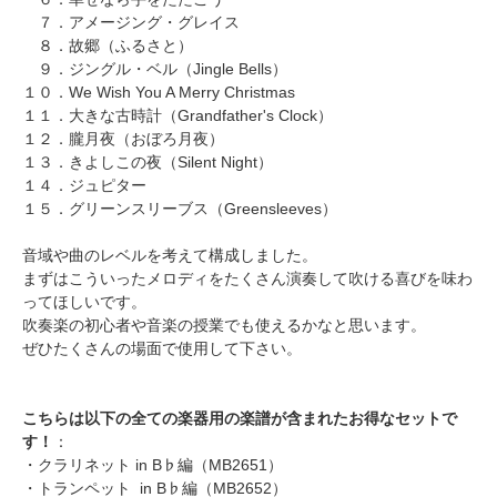
７．
アメージング・グレイス
８．
故郷（ふるさと）
９．
ジングル・ベル（Jingle Bells）
１０．
We Wish You A Merry Christmas
１１．
大きな古時計（Grandfather's Clock）
１２．
朧月夜（おぼろ月夜）
１３．
きよしこの夜（Silent Night）
１４．
ジュピター
１５．
グリーンスリーブス（Greensleeves）
音域や曲のレベルを考えて構成しました。
まずはこういったメロディをたくさん演奏して吹ける喜びを味わ
ってほしいです。
吹奏楽の初心者や音楽の授業でも使えるかなと思います。
ぜひたくさんの場面で使用して下さい。
こちらは以下の全ての楽器用の楽譜が含まれたお得なセットで
す！
：
・
クラリネット in B♭編（MB2651）
・
トランペット in B♭編（MB2652）