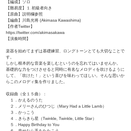
【編成】ソロ
【難易度】１.初級者向き
【原曲】説明欄参照
【編曲】
川島光将
(Akimasa Kawashima)
【作者Twitter】
https://twitter.com/akimasakawa
【演奏時間】
楽器を始めてまずは基礎練習、ロングトーンとても大切なことで
す。
しかし根本的な音楽を楽しむというのを忘れてはいませんか。
基礎的な力をつけさせると同時に有名なメロディを吹けるように
して、「吹けた！」という喜びを味わってほしい。そんな思いか
らこのメロディ集を作りました。
収録曲（全１５曲）：
１．かえるのうた
２．
メリーさんのひつじ（Mary Had a Little Lamb）
３．かっこう
４．
きらきら星（Twinkle, Twinkle, Little Star）
５．
Happy Birthday to You
６．幸せなら手をたたこう