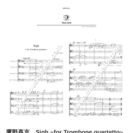
鷹野喜充 Sigh ~for Trombone quartetto~