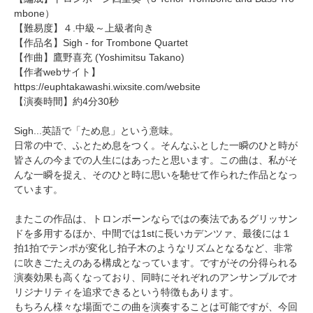
mbone）
【難易度】４.中級～上級者向き
【作品名】Sigh - for Trombone Quartet
【作曲】
鷹野喜充
(Yoshimitsu Takano)
【作者webサイト】
https://euphtakawashi.wixsite.com/website
【演奏時間】約4分30秒
Sigh...英語で「ため息」という意味。
日常の中で、ふとため息をつく。そんなふとした一瞬のひと時が
皆さんの今までの人生にはあったと思います。この曲は、私がそ
んな一瞬を捉え、そのひと時に思いを馳せて作られた作品となっ
ています。
またこの作品は、トロンボーンならではの奏法であるグリッサン
ドを多用するほか、中間では1stに長いカデンツァ、最後には１
拍1拍でテンポが変化し拍子木のようなリズムとなるなど、非常
に吹きごたえのある構成となっています。ですがその分得られる
演奏効果も高くなっており、同時にそれぞれのアンサンブルでオ
リジナリティを追求できるという特徴もあります。
もちろん様々な場面でこの曲を演奏することは可能ですが、今回