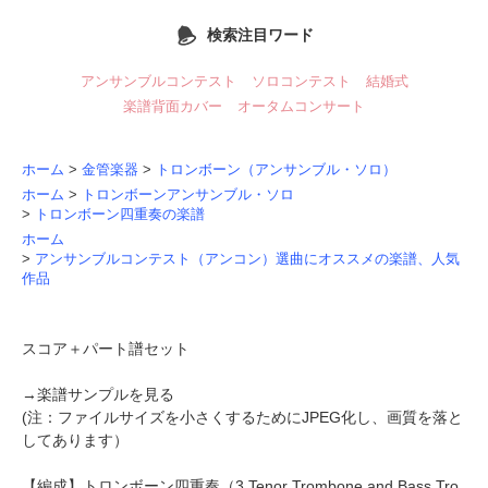
検索注目ワード
アンサンブルコンテスト
ソロコンテスト
結婚式
楽譜背面カバー
オータムコンサート
ホーム
>
金管楽器
>
トロンボーン（アンサンブル・ソロ）
ホーム
>
トロンボーンアンサンブル・ソロ
>
トロンボーン四重奏の楽譜
ホーム
>
アンサンブルコンテスト（アンコン）選曲にオススメの楽譜、人気
作品
スコア＋パート譜セット
→
楽譜サンプルを見る
(注：ファイルサイズを小さくするためにJPEG化し、画質を落と
してあります）
【編成】
トロンボーン四重奏
（3 Tenor Trombone and Bass Tro