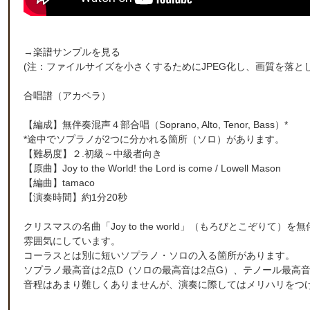
→
楽譜サンプルを見る
(注：ファイルサイズを小さくするためにJPEG化し、画質を落と
合唱譜（アカペラ）
【編成】
無伴奏混声４部合唱
（Soprano, Alto, Tenor, Bass）*
*途中でソプラノが2つに分かれる箇所（ソロ）があります。
【難易度】２.初級～中級者向き
【原曲】
Joy to the World! the Lord is come
/ Lowell Mason
【編曲】
tamaco
【演奏時間】約1分20秒
クリスマスの名曲「Joy to the world」（もろびとこぞり
雰囲気にしています。
コーラスとは別に短いソプラノ・ソロの入る箇所があります。
ソプラノ最高音は2点D（ソロの最高音は2点G）、テノール最高
音程はあまり難しくありませんが、演奏に際してはメリハリをつ