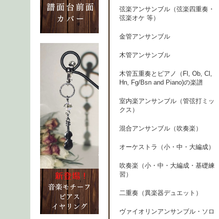
弦楽アンサンブル（弦楽四重奏・
弦楽オケ 等）
金管アンサンブル
木管アンサンブル
木管五重奏とピアノ（Fl, Ob, Cl,
Hn, Fg/Bsn and Piano)の楽譜
室内楽アンサンブル（管弦打ミッ
クス）
混合アンサンブル（吹奏楽）
オーケストラ（小・中・大編成）
吹奏楽（小・中・大編成・基礎練
習）
二重奏（異楽器デュエット）
ヴァイオリンアンサンブル・ソロ