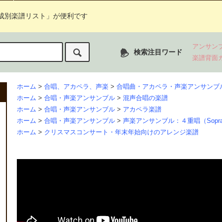
成別楽譜リスト」が便利です
アンサン
検索注目ワード
楽譜背面
ホーム
>
合唱、アカペラ、声楽
>
合唱曲・アカペラ・声楽アンサンブ
ホーム
>
合唱・声楽アンサンブル
>
混声合唱の楽譜
ホーム
>
合唱・声楽アンサンブル
>
アカペラ楽譜
ホーム
>
合唱・声楽アンサンブル
>
声楽アンサンブル：４重唱（Soprano, Al
ホーム
>
クリスマスコンサート・年末年始向けのアレンジ楽譜