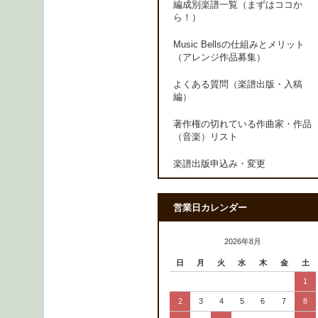
編成別楽譜一覧（まずはココか
ら！）
Music Bellsの仕組みとメリット
（アレンジ作品募集）
よくある質問（楽譜出版・入稿
編）
著作権の切れている作曲家・作品
（音楽）リスト
楽譜出版申込み・変更
営業日カレンダー
2026年8月
日
月
火
水
木
金
土
1
2
3
4
5
6
7
8