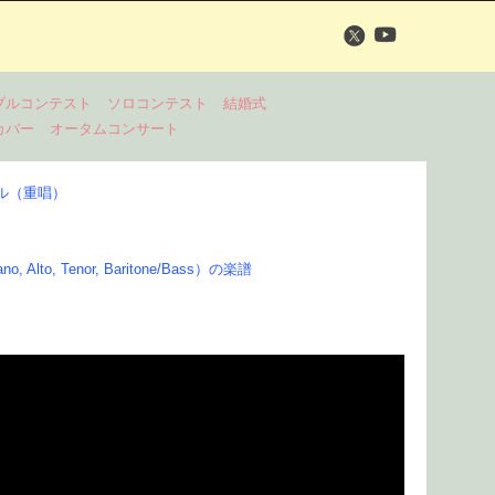
ブルコンテスト
ソロコンテスト
結婚式
カバー
オータムコンサート
ル（重唱）
to, Tenor, Baritone/Bass）の楽譜