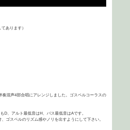
してあります）
て）を無伴奏混声4部合唱にアレンジしました。ゴスペルコーラスの
音もD、アルト最低音はH、バス最低音はAです。
け、ゴスペルのリズム感やノリを出すようにして下さい。