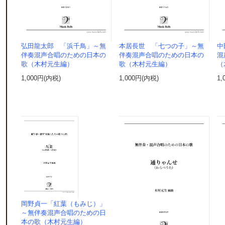
弘田龍太郎 「浜千鳥」～無
本居長世 「七つの子」～無
中
伴奏混声合唱のための日本の
伴奏混声合唱のための日本の
混
歌（木村元生編）
歌（木村元生編）
（
1,000円(内税)
1,000円(内税)
1,
岡野貞一「紅葉（もみじ）」
～無伴奏混声合唱のための日
本の歌（木村元生編）