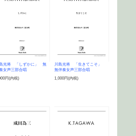
島光将 「しずかに」 無
川島光将 「生きてこそ」
奏女声三部合唱
無伴奏女声三部合唱
000円(内税)
1,000円(内税)