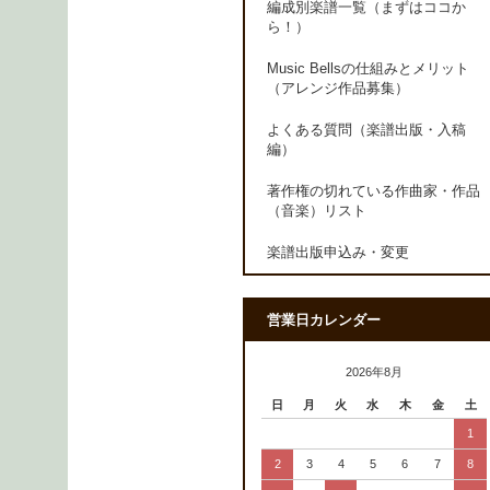
編成別楽譜一覧（まずはココか
ら！）
Music Bellsの仕組みとメリット
（アレンジ作品募集）
よくある質問（楽譜出版・入稿
編）
著作権の切れている作曲家・作品
（音楽）リスト
楽譜出版申込み・変更
営業日カレンダー
2026年8月
日
月
火
水
木
金
土
1
2
3
4
5
6
7
8