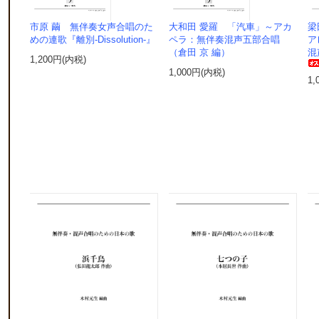
市原 繭 無伴奏女声合唱のた
大和田 愛羅 「汽車」～アカ
梁
めの連歌『離別-Dissolution-』
ペラ：無伴奏混声五部合唱
ア
（倉田 京 編）
混
1,200円(内税)
1,000円(内税)
1,