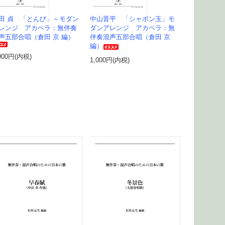
田 貞 「とんび」～モダン
中山晋平 「シャボン玉」モ
レンジ アカペラ：無伴奏
ダンアレンジ アカペラ：無
声五部合唱（倉田 京 編）
伴奏混声五部合唱（倉田 京
編）
000円(内税)
1,000円(内税)