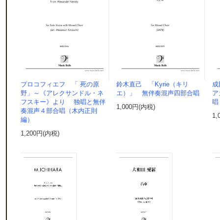
プロコフィエフ 「 死の原
鈴木直己 「Kyrie（キリ
成
野」～《アレクサンドル・ネ
エ）」 無伴奏混声四部合唱
ア
フスキー》より 独唱と無伴
唱
1,000円(内税)
奏混声４部合唱（木内正則
1,
編）
1,200円(内税)