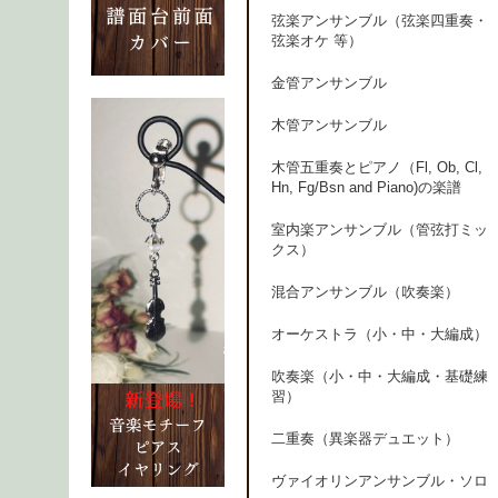
弦楽アンサンブル（弦楽四重奏・
弦楽オケ 等）
金管アンサンブル
木管アンサンブル
木管五重奏とピアノ（Fl, Ob, Cl,
Hn, Fg/Bsn and Piano)の楽譜
室内楽アンサンブル（管弦打ミッ
クス）
混合アンサンブル（吹奏楽）
オーケストラ（小・中・大編成）
吹奏楽（小・中・大編成・基礎練
習）
二重奏（異楽器デュエット）
ヴァイオリンアンサンブル・ソロ