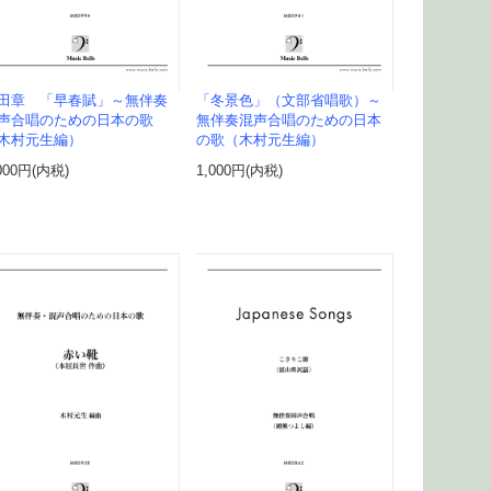
田章 「早春賦」～無伴奏
「冬景色」（文部省唱歌）～
声合唱のための日本の歌
無伴奏混声合唱のための日本
木村元生編）
の歌（木村元生編）
000円(内税)
1,000円(内税)