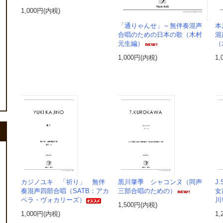
1,000円(内税)
「通りゃんせ」～無伴奏混声
本
合唱のための日本の歌（木村
混
元生編）
（
1,000円(内税)
1,
カジノユキ 「祈り」 無伴
黒川肇季 シャコンヌ（同声
J
奏混声四部合唱（SATB：アカ
三部合唱のための）
女
ペラ・ヴォカリーズ）
川
1,500円(内税)
1,000円(内税)
1,