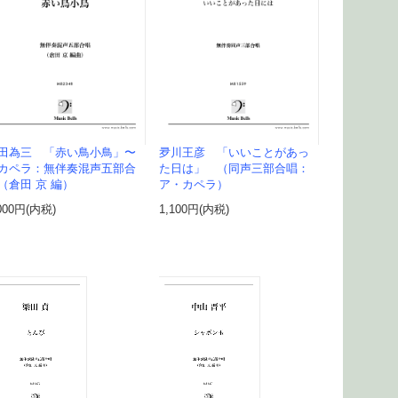
田為三 「赤い鳥小鳥」〜
夛川王彦 「いいことがあっ
カペラ：無伴奏混声五部合
た日は」 （同声三部合唱：
（倉田 京 編）
ア・カペラ）
000円(内税)
1,100円(内税)