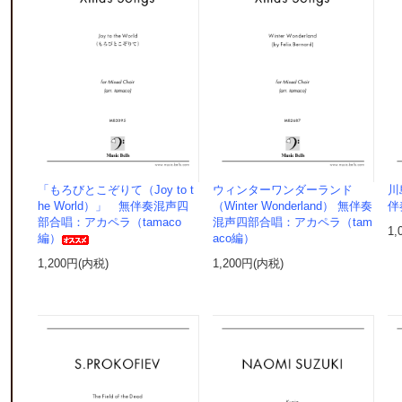
「もろびとこぞりて（Joy to t
ウィンターワンダーランド
川
he World）」 無伴奏混声四
（Winter Wonderland） 無伴奏
伴
部合唱：アカペラ（tamaco
混声四部合唱：アカペラ（tam
1,
編）
aco編）
1,200円(内税)
1,200円(内税)