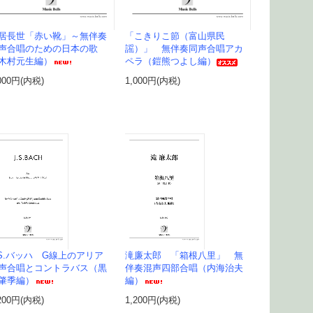
居長世「赤い靴」～無伴奏
「こきりこ節（富山県民
声合唱のための日本の歌
謡）」 無伴奏同声合唱アカ
木村元生編）
ペラ（鎧熊つよし編）
000円(内税)
1,000円(内税)
.S.バッハ G線上のアリア
滝廉太郎 「箱根八里」 無
声合唱とコントラバス（黒
伴奏混声四部合唱（内海治夫
肇季編）
編）
200円(内税)
1,200円(内税)