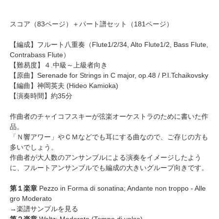
スコア（83ページ）＋パート譜セット（181ページ）
【編成】
フルート八重奏
（Flute1/2/34, Alto Flute1/2, Bass Flute,
Contrabass Flute）
【難易度】４.中級～上級者向き
【原曲】Serenade for Strings in C major, op.48 / P.I.Tchaikovsky
【編曲】
神岡英夫
(Hideo Kamioka)
【演奏時間】約35分
作曲者のチャイコフスキーが弦楽オーケストラのために書いた作
品。
「Ｎ響アワー」やＣＭなどでも耳にする曲なので、ご存じの方も
多いでしょう。
作曲者が大人数のアンサンブルによる演奏をイメージしたよう
に、フルートアンサンブルでも編成の大きいグループ向きです。
第１楽章
Pezzo in Forma di sonatina; Andante non troppo - Alle
gro Moderato
→
楽譜サンプルを見る
第２楽章
Waltz; Moderato (Tempo di valse)