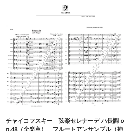
チャイコフスキー 弦楽セレナーデ ハ長調 o
p.48（全楽章） フルートアンサンブル（神