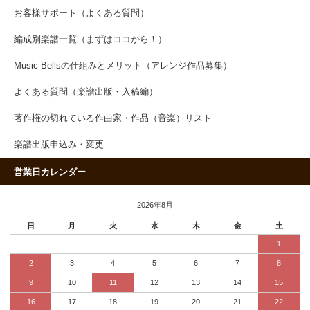
お客様サポート（よくある質問）
編成別楽譜一覧（まずはココから！）
Music Bellsの仕組みとメリット（アレンジ作品募集）
よくある質問（楽譜出版・入稿編）
著作権の切れている作曲家・作品（音楽）リスト
楽譜出版申込み・変更
営業日カレンダー
2026年8月
日
月
火
水
木
金
土
1
2
3
4
5
6
7
8
9
10
11
12
13
14
15
16
17
18
19
20
21
22