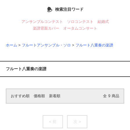
検索注目ワード
アンサンブルコンテスト
ソロコンテスト
結婚式
楽譜背面カバー
オータムコンサート
ホーム
>
フルートアンサンブル・ソロ
>
フルート八重奏の楽譜
フルート八重奏の楽譜
おすすめ順
価格順
新着順
全
9
商品
< 前
次 >