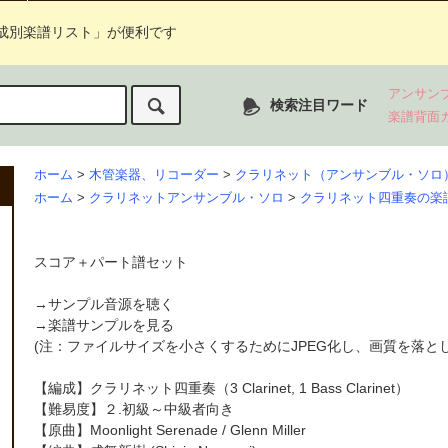
成別楽譜リスト」が便利です
アンサン
検索注目ワード
楽譜背面
ホーム
>
木管楽器、リコーダー
>
クラリネット（アンサンブル・ソロ
ホーム
>
クラリネットアンサンブル・ソロ
>
クラリネット四重奏の楽
スコア＋パート譜セット
→
サンプル音源を聴く
→
楽譜サンプルを見る
(注：ファイルサイズを小さくするためにJPEG化し、画質を落と
【編成】
クラリネット四重奏
（3 Clarinet, 1 Bass Clarinet）
【難易度】２.初級～中級者向き
【原曲】Moonlight Serenade / Glenn Miller