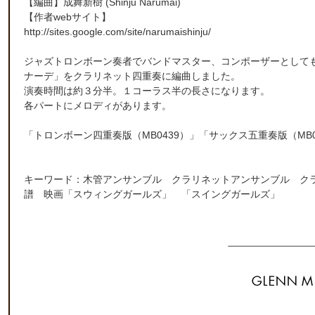
【編曲】
成舞新樹
(Shinju Narumai)
【作者webサイト】
http://sites.google.com/site/narumaishinju/
ジャズトロンボーン奏者でバンドマスター、コンポーザーとして
ナーデ」をクラリネット四重奏に編曲しました。
演奏時間は約３分半。１コーラス半の長さになります。
各パートにメロディがあります。
「
トロンボーン四重奏版（MB0439）
」「
サックス五重奏版（MB0
キーワード：木管アンサンブル クラリネットアンサンブル ク
譜 映画「スウィングガールズ」 「スイングガールズ」