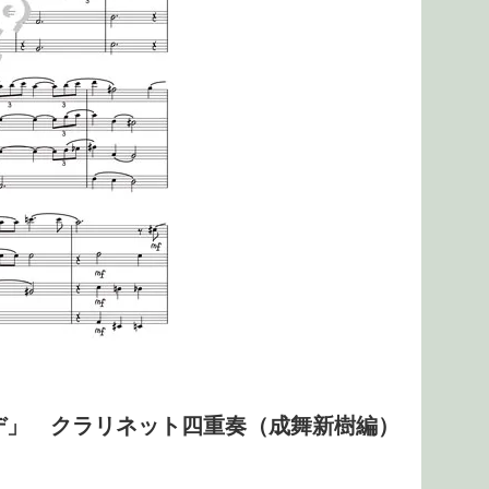
デ」 クラリネット四重奏（成舞新樹編）