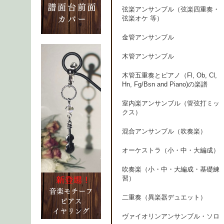
弦楽アンサンブル（弦楽四重奏・
弦楽オケ 等）
金管アンサンブル
木管アンサンブル
木管五重奏とピアノ（Fl, Ob, Cl,
Hn, Fg/Bsn and Piano)の楽譜
室内楽アンサンブル（管弦打ミッ
クス）
混合アンサンブル（吹奏楽）
オーケストラ（小・中・大編成）
吹奏楽（小・中・大編成・基礎練
習）
二重奏（異楽器デュエット）
ヴァイオリンアンサンブル・ソロ