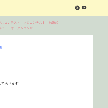
ブルコンテスト
ソロコンテスト
結婚式
カバー
オータムコンサート
）
譜
してあります）