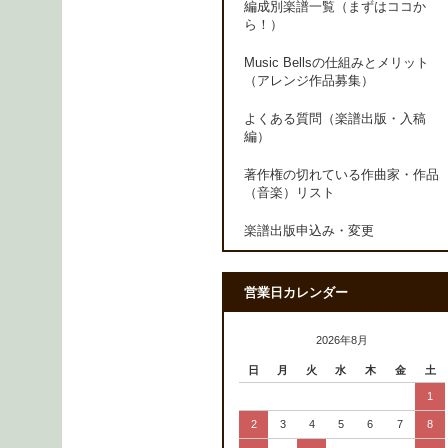
編成別楽譜一覧（まずはココか
ら！）
Music Bellsの仕組みとメリット
（アレンジ作品募集）
よくある質問（楽譜出版・入稿
編）
著作権の切れている作曲家・作品
（音楽）リスト
楽譜出版申込み・変更
営業日カレンダー
2026年8月
日
月
火
水
木
金
土
1
2
3
4
5
6
7
8