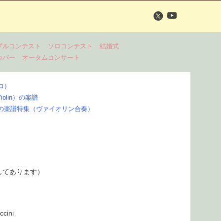
ブルコンテスト
ソロコンテスト
結婚式
カバー
オータムコンサート
ロ）
olin）の楽譜
の楽譜特集（ヴァイオリン合奏）
してあります）
ccini