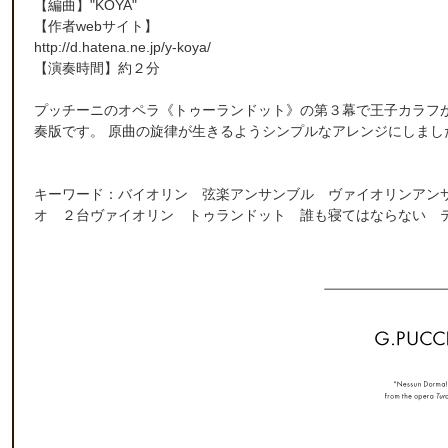
【編曲】
"KOYA"
【作者webサイト】
http://d.hatena.ne.jp/y-koya/
【演奏時間】約２分
プッチーニのオペラ《トゥーランドット》の第３幕で王子カラフ
奏版です。 原曲の旋律が生きるようシンプルなアレンジにしまし
キーワード：バイオリン 弦楽アンサンブル ヴァイオリンアン
オ ２台ヴァイオリン トゥランドット 誰も寝てはならない 