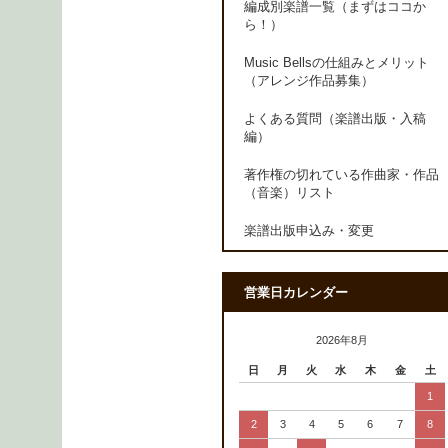
編成別楽譜一覧（まずはココか
ら！）
Music Bellsの仕組みとメリット
（アレンジ作品募集）
よくある質問（楽譜出版・入稿
編）
著作権の切れている作曲家・作品
（音楽）リスト
楽譜出版申込み・変更
営業日カレンダー
2026年8月
日
月
火
水
木
金
土
1
2
3
4
5
6
7
8