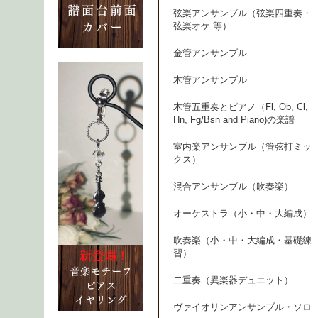
弦楽アンサンブル（弦楽四重奏・
弦楽オケ 等）
金管アンサンブル
木管アンサンブル
木管五重奏とピアノ（Fl, Ob, Cl,
Hn, Fg/Bsn and Piano)の楽譜
室内楽アンサンブル（管弦打ミッ
クス）
混合アンサンブル（吹奏楽）
オーケストラ（小・中・大編成）
吹奏楽（小・中・大編成・基礎練
習）
二重奏（異楽器デュエット）
ヴァイオリンアンサンブル・ソロ