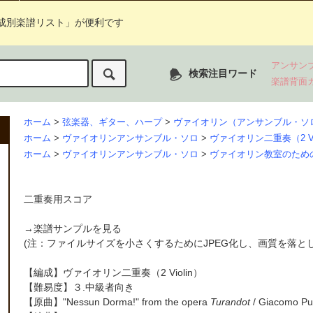
成別楽譜リスト」が便利です
アンサン
検索注目ワード
楽譜背面
ホーム
>
弦楽器、ギター、ハープ
>
ヴァイオリン（アンサンブル・ソ
ホーム
>
ヴァイオリンアンサンブル・ソロ
>
ヴァイオリン二重奏（2 Vi
ホーム
>
ヴァイオリンアンサンブル・ソロ
>
ヴァイオリン教室のため
二重奏用スコア
→
楽譜サンプルを見る
(注：ファイルサイズを小さくするためにJPEG化し、画質を落と
【編成】
ヴァイオリン二重奏
（2 Violin）
【難易度】３.中級者向き
【原曲】
"Nessun Dorma!" from the opera
Turandot
/ Giacomo Pu