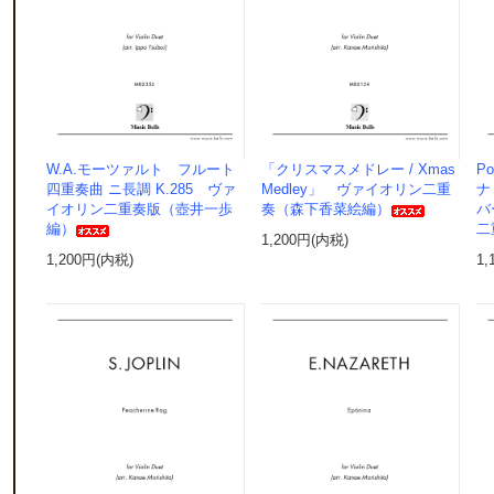
W.A.モーツァルト フルート
「クリスマスメドレー / Xmas
P
四重奏曲 ニ長調 K.285 ヴァ
Medley」 ヴァイオリン二重
ナ
イオリン二重奏版（壺井一歩
奏（森下香菜絵編）
バ
編）
二
1,200円(内税)
1,200円(内税)
1,