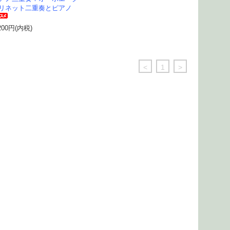
リネット二重奏とピアノ
200円(内税)
<
1
>