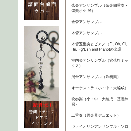
弦楽アンサンブル（弦楽四重奏・
弦楽オケ 等）
金管アンサンブル
木管アンサンブル
木管五重奏とピアノ（Fl, Ob, Cl,
Hn, Fg/Bsn and Piano)の楽譜
室内楽アンサンブル（管弦打ミッ
クス）
混合アンサンブル（吹奏楽）
オーケストラ（小・中・大編成）
吹奏楽（小・中・大編成・基礎練
習）
二重奏（異楽器デュエット）
ヴァイオリンアンサンブル・ソロ