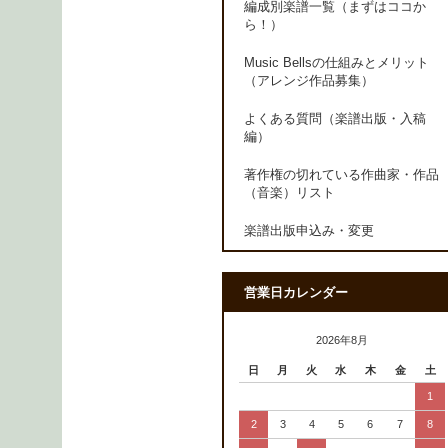
編成別楽譜一覧（まずはココか
ら！）
Music Bellsの仕組みとメリット
（アレンジ作品募集）
よくある質問（楽譜出版・入稿
編）
著作権の切れている作曲家・作品
（音楽）リスト
楽譜出版申込み・変更
営業日カレンダー
2026年8月
日
月
火
水
木
金
土
1
2
3
4
5
6
7
8