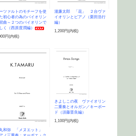
ーツァルトのモチーフを使
瀧廉太郎 「花」 ２台ヴァ
た初心者の為のバイオリン
イオリンとピアノ（栗田浩行
習曲～２つのバイオリンで
編）
しく（西原度潤編）
1,200円(内税)
000円(内税)
きよしこの夜 ヴァイオリン
二重奏とオルガン／キーボー
ド（須藤晋良編）
1,100円(内税)
丸和弥 「メヌエット」
アノ三重奏：オーボエ・ク