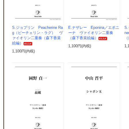
S.ジョプリン Peacherine Ra
E.ナザレー Eponina／エポニ
S
g（ピーチェリン・ラグ） ヴ
ーナ ヴァイオリン二重奏
n
ァイオリン二重奏（森下香菜
（森下香菜絵編）
（
絵編）
1,100円(内税)
1,
1,100円(内税)