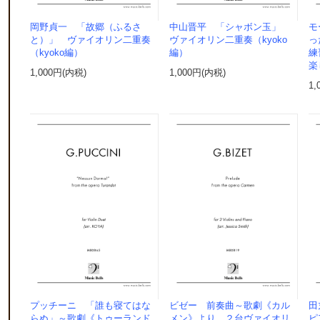
岡野貞一 「故郷（ふるさ
中山晋平 「シャボン玉」
モ
と）」 ヴァイオリン二重奏
ヴァイオリン二重奏（kyoko
っ
（kyoko編）
編）
練
楽
1,000円(内税)
1,000円(内税)
1,
プッチーニ 「誰も寝てはな
ビゼー 前奏曲～歌劇《カル
田
らぬ」～歌劇《トゥーランド
メン》より ２台ヴァイオリ
ピ