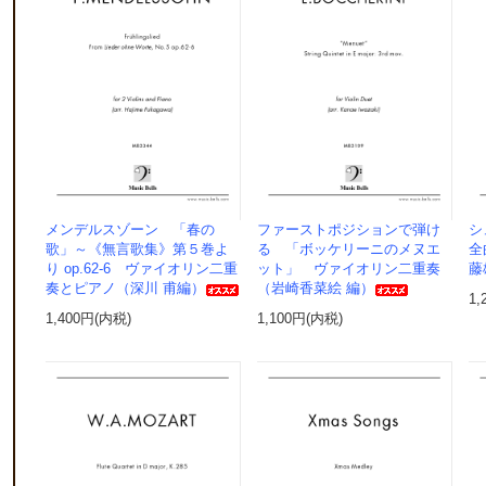
メンデルスゾーン 「春の
ファーストポジションで弾け
シ
歌」～《無言歌集》第５巻よ
る 「ボッケリーニのメヌエ
全
り op.62-6 ヴァイオリン二重
ット」 ヴァイオリン二重奏
藤
奏とピアノ（深川 甫編）
（岩崎香菜絵 編）
1,
1,400円(内税)
1,100円(内税)