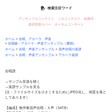
検索注目ワード
アンサンブルコンテスト
ソロコンテスト
結婚式
楽譜背面カバー
オータムコンサート
ホーム
>
合唱、アカペラ、声楽
>
合唱曲・アカペラ・声楽アンサンブル（重唱）
ホーム
>
合唱・声楽アンサンブル
>
混声合唱の楽譜
ホーム
>
合唱・声楽アンサンブル
>
アカペラ楽譜
合唱譜
→
サンプル音源を聴く
→
楽譜サンプルを見る
(注：ファイルサイズを小さくするためにJPEG化し、画質を落と
してあります）
【編成】無伴奏混声合唱：４声（SATB）