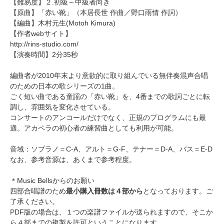
【難易度】２.初級～中級者向き
【原曲】「
赤い靴
」（本居長世 作曲／野口雨情 作詞）
【編曲】
木村元生
(Motoh Kimura)
【作者webサイト】
http://rins-studio.com/
【演奏時間】2分35秒
編曲者が2010年末より意欲的に取り組んでいる
無伴奏混声合唱
のための日本の歌シリーズ
の1曲。
ごく短い曲である童謡の「赤い靴」を、4番までの歌詞ごとに転
調し、雰囲気を変化させている。
コンサートのアンコールだけでなく、正規のプログラムにも最
適。アカペラの初心者の練習曲としても利用が可能。
音域：ソプラノ＝C-A、アルト＝G-F、テナー＝D-A、バス＝E-D
なお、参考音源は、あくまで参考程度。
＊Music Bellsからのお願い
四部合唱譜のため
最小購入冊数は４部から
となっております。ご
了承ください。
PDF版の場合は、１つの楽譜ファイルが送られますので、そこか
ら４部までの複製を許可ということになります。