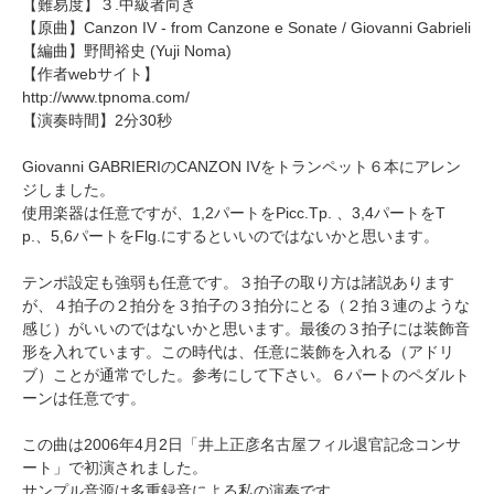
【難易度】３.中級者向き
【原曲】Canzon IV - from Canzone e Sonate / Giovanni Gabrieli
【編曲】
野間裕史
(Yuji Noma)
【作者webサイト】
http://www.tpnoma.com/
【演奏時間】2分30秒
Giovanni GABRIERIのCANZON IVをトランペット６本にアレン
ジしました。
使用楽器は任意ですが、1,2パートをPicc.Tp. 、3,4パートをT
p.、5,6パートをFlg.にするといいのではないかと思います。
テンポ設定も強弱も任意です。３拍子の取り方は諸説あります
が、４拍子の２拍分を３拍子の３拍分にとる（２拍３連のような
感じ）がいいのではないかと思います。最後の３拍子には装飾音
形を入れています。この時代は、任意に装飾を入れる（アドリ
ブ）ことが通常でした。参考にして下さい。６パートのペダルト
ーンは任意です。
この曲は2006年4月2日「井上正彦名古屋フィル退官記念コンサ
ート」で初演されました。
サンプル音源は多重録音による私の演奏です。