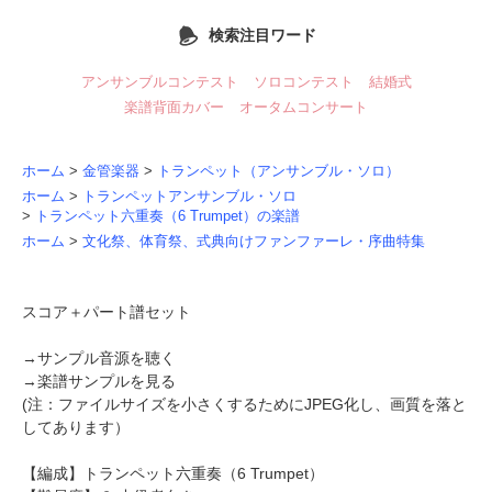
検索注目ワード
アンサンブルコンテスト
ソロコンテスト
結婚式
楽譜背面カバー
オータムコンサート
ホーム
>
金管楽器
>
トランペット（アンサンブル・ソロ）
ホーム
>
トランペットアンサンブル・ソロ
>
トランペット六重奏（6 Trumpet）の楽譜
ホーム
>
文化祭、体育祭、式典向けファンファーレ・序曲特集
スコア＋パート譜セット
→
サンプル音源を聴く
→
楽譜サンプルを見る
(注：ファイルサイズを小さくするためにJPEG化し、画質を落と
してあります）
【編成】
トランペット六重奏
（6 Trumpet）