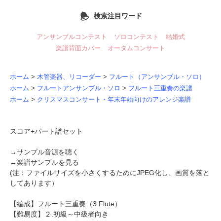
検索注目ワード
アンサンブルコンテスト
ソロコンテスト
結婚式
楽譜背面カバー
オータムコンサート
ホーム
>
木管楽器、リコーダー
>
フルート（アンサンブル・ソロ）
ホーム
>
フルートアンサンブル・ソロ
>
フルート三重奏の楽譜
ホーム
>
クリスマスコンサート・年末年始向けのアレンジ楽譜
スコア+パート譜セット
→
サンプル音源を聴く
→
楽譜サンプルを見る
(注：ファイルサイズを小さくするためにJPEG化し、画質を落と
してあります）
【編成】
フルート三重奏
（3 Flute）
【難易度】２.初級～中級者向き