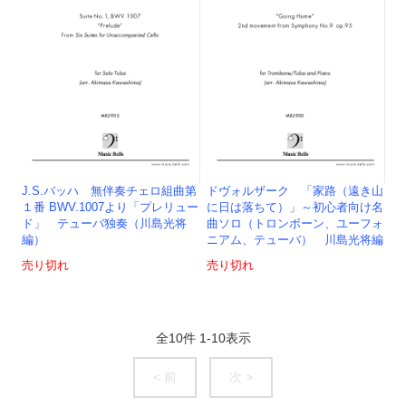
J.S.バッハ 無伴奏チェロ組曲第
ドヴォルザーク 「家路（遠き山
１番 BWV.1007より「プレリュー
に日は落ちて）」～初心者向け名
ド」 テューバ独奏（川島光将
曲ソロ（トロンボーン、ユーフォ
編）
ニアム、テューバ） 川島光将編
売り切れ
売り切れ
全
10
件
1
-
10
表示
< 前
次 >