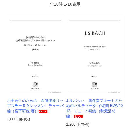
全
10
件
1
-
10
表示
小中高生のための 金管楽器リッ
J.S.バッハ 無伴奏フルートのた
プスラー５０レッスン テューバ
めのパルティータ イ短調 BWV10
編（宮下研也 著）
13 テューバ独奏（秋元浩慈
編）
1,000円(内税)
1,200円(内税)