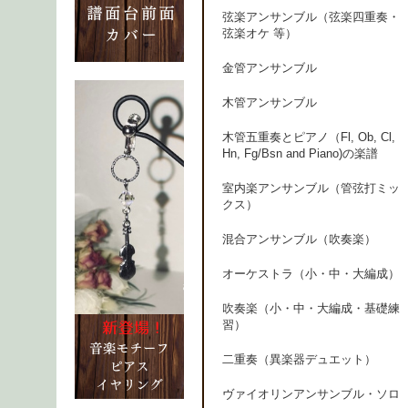
弦楽アンサンブル（弦楽四重奏・
弦楽オケ 等）
金管アンサンブル
木管アンサンブル
木管五重奏とピアノ（Fl, Ob, Cl,
Hn, Fg/Bsn and Piano)の楽譜
室内楽アンサンブル（管弦打ミッ
クス）
混合アンサンブル（吹奏楽）
オーケストラ（小・中・大編成）
吹奏楽（小・中・大編成・基礎練
習）
二重奏（異楽器デュエット）
ヴァイオリンアンサンブル・ソロ