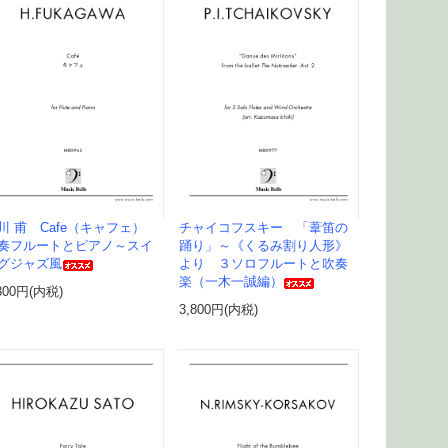
川 甫 Cafe（キャフェ）
チャイコフスキー 「葦笛の
奏フルートとピアノ～スイ
踊り」～《くるみ割り人形》
グジャズ風
より ３ソロフルートと吹奏
楽（一木一誠編）
300円(内税)
3,800円(内税)