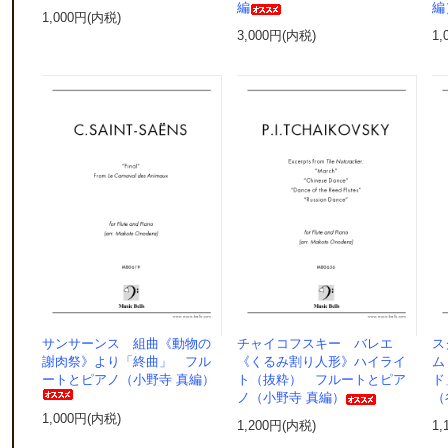
編
編
1,000円(内税)
3,000円(内税)
1,
サンサーンス 組曲《動物の
チャイコフスキー バレエ
ス
謝肉祭》より「終曲」 フル
《くるみ割り人形》ハイライ
ム
ートとピアノ（小野寺 真編）
ト（抜粋） フルートとピア
ド
ノ（小野寺 真編）
（
1,000円(内税)
1,200円(内税)
1,