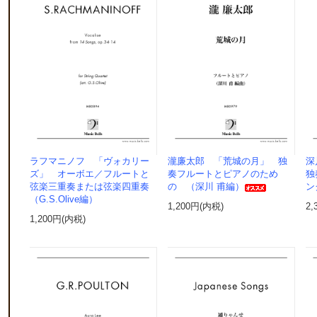
ラフマニノフ 「ヴォカリー
瀧廉太郎 「荒城の月」 独
深
ズ」 オーボエ／フルートと
奏フルートとピアノのため
独
弦楽三重奏または弦楽四重奏
の （深川 甫編）
ン
（G.S.Olive編）
1,200円(内税)
2,
1,200円(内税)