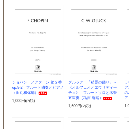
ショパン ノクターン 第２番
グルック 「精霊の踊り」～
ラ
op.9-2 フルート独奏とピアノ
《オルフェオとエウリディー
ア
（田丸和弥編）
チェ》 フルートソロと木管
の
五重奏（穐吉 馨編）
ア
1,000円(内税)
1,500円(内税)
1,