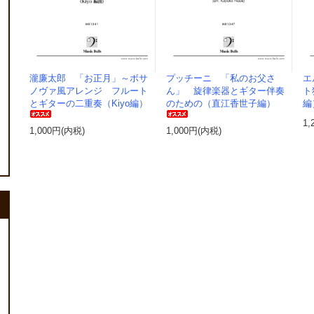
瀧廉太郎 「お正月」～ボサ
プッチーニ 「私のお父さ
エ
ノヴァ風アレンジ フルート
ん」 旋律楽器とギター伴奏
ト
とギターの二重奏（Kiyo編）
のための（直江香世子編）
編
1,
1,000円(内税)
1,000円(内税)