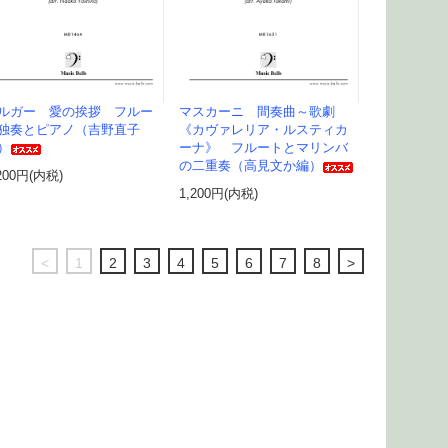
ルガー 愛の挨拶 フルー
マスカーニ 間奏曲～歌劇
独奏とピアノ（吉野直子
《カヴァレリア・ルスティカ
）
ーナ》 フルートとマリンバ
の二重奏（高見文か編）
200円(内税)
1,200円(内税)
<
1
2
3
4
5
6
7
8
>