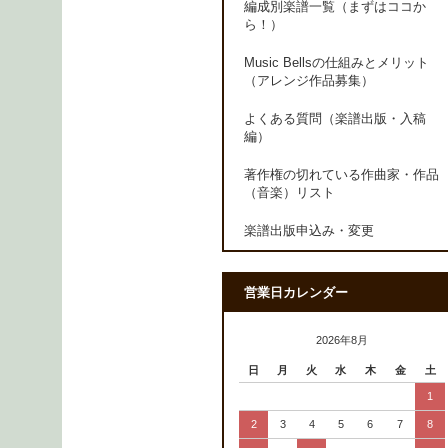
編成別楽譜一覧（まずはココか
ら！）
Music Bellsの仕組みとメリット
（アレンジ作品募集）
よくある質問（楽譜出版・入稿
編）
著作権の切れている作曲家・作品
（音楽）リスト
楽譜出版申込み・変更
営業日カレンダー
2026年8月
日
月
火
水
木
金
土
1
2
3
4
5
6
7
8