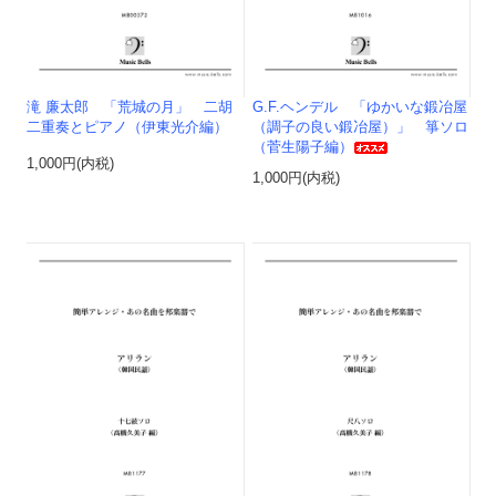
滝 廉太郎 「荒城の月」 二胡
G.F.ヘンデル 「ゆかいな鍛冶屋
二重奏とピアノ（伊東光介編）
（調子の良い鍛冶屋）」 箏ソロ
（菅生陽子編）
1,000円(内税)
1,000円(内税)