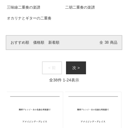
三味線二重奏の楽譜
二胡二重奏の楽譜
オカリナとギターの二重奏
おすすめ順
価格順
新着順
全
38
商品
< 前
次 >
全
38
件
1
-
24
表示