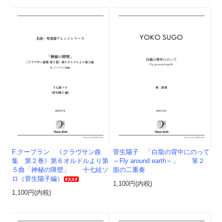
F.クープラン 《クラヴサン曲
菅生陽子 「白龍の背中にのって
集 第２巻》第６オルドルより第
～Fly around earth～」 箏２
５曲「神秘の障壁」 十七絃ソ
面の二重奏
ロ（菅生陽子編）
1,100円(内税)
1,100円(内税)