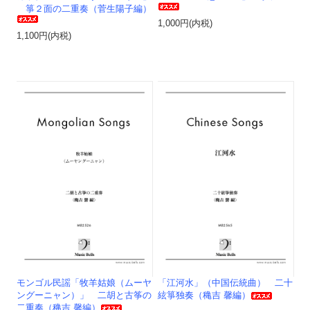
箏２面の二重奏（菅生陽子編）
1,000円(内税)
1,100円(内税)
モンゴル民謡「牧羊姑娘（ムーヤ
「江河水」（中国伝統曲） 二十
ングーニャン）」 二胡と古筝の
絃箏独奏（穐吉 馨編）
二重奏（穐吉 馨編）