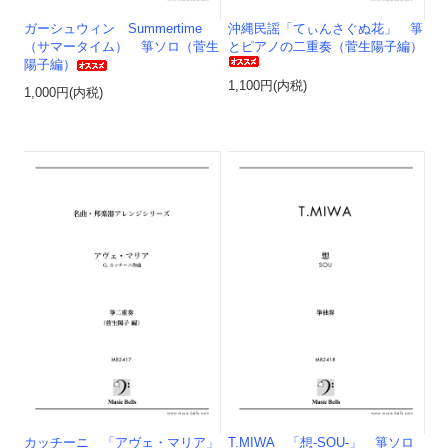
ガーシュウィン Summertime
沖縄民謡「てぃんさぐぬ花」 箏
（サマータイム） 箏ソロ（菅生
とピアノの二重奏（菅生陽子編）
陽子編）
1,100円(内税)
1,000円(内税)
カッチーニ 「アヴェ・マリア」
T.MIWA 「想-SOU-」 箏ソロ