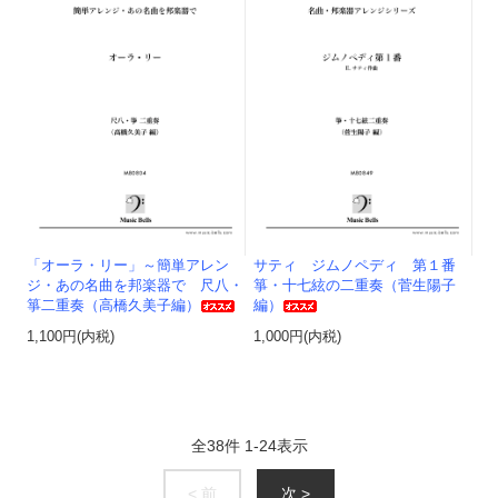
「オーラ・リー」～簡単アレン
サティ ジムノペディ 第１番
ジ・あの名曲を邦楽器で 尺八・
箏・十七絃の二重奏（菅生陽子
箏二重奏（高橋久美子編）
編）
1,100円(内税)
1,000円(内税)
全
38
件
1
-
24
表示
< 前
次 >