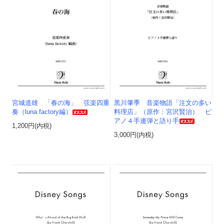
宮城道雄 「春の海」 弦楽四重
黒川肇季 音楽物語「注文の多い
奏（luna factory編）
料理店」（原作：宮沢賢治） ピ
アノ４手連弾と語り手
1,200円(内税)
3,000円(内税)