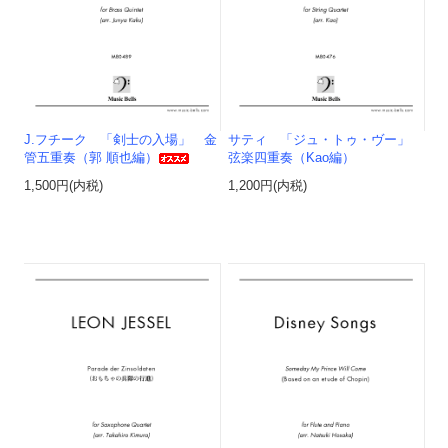
J.フチーク 「剣士の入場」 金
サティ 「ジュ・トゥ・ヴー」
管五重奏（郭 順也編）
弦楽四重奏（Kao編）
1,500円(内税)
1,200円(内税)