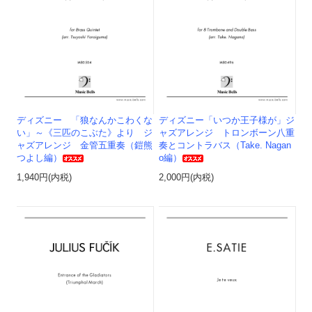
ディズニー 「狼なんかこわくな
ディズニー「いつか王子様が」ジ
い」～《三匹のこぶた》より ジ
ャズアレンジ トロンボーン八重
ャズアレンジ 金管五重奏（鎧熊
奏とコントラバス（Take. Nagan
つよし編）
o編）
1,940円(内税)
2,000円(内税)