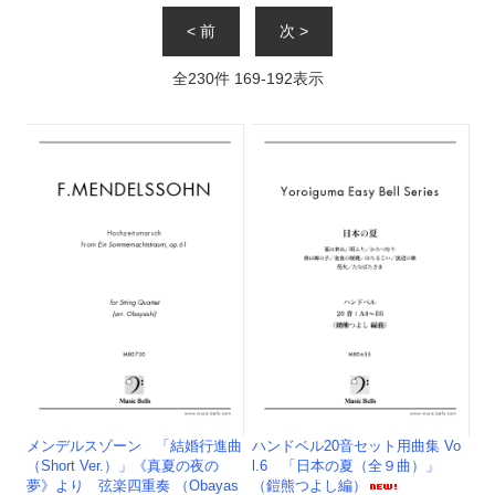
< 前
次 >
全
230
件
169
-
192
表示
メンデルスゾーン 「結婚行進曲
ハンドベル20音セット用曲集 Vo
（Short Ver.）」《真夏の夜の
l.6 「日本の夏（全９曲）」
夢》より 弦楽四重奏 （Obayas
（鎧熊つよし編）