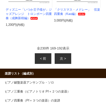
ディズニー「いつか王子様が」ジ
「クリスマス・メドレー」 弦楽
ャズアレンジ トロンボーン四重
四重奏（Kao編）
奏（成舞新樹編）
3,000円(内税)
1,200円(内税)
全
230
件
169
-
192
表示
< 前
次 >
楽譜リスト（編成別）
ピアノ鍵盤楽器アンサンブル・ソロ
ピアノ三重奏（ピアノトリオ:Pf＋２つの楽器）
ピアノ四重奏（Pf＋３つの楽器）の楽譜