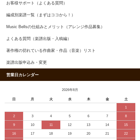
お客様サポート（よくある質問）
編成別楽譜一覧（まずはココから！）
Music Bellsの仕組みとメリット（アレンジ作品募集）
よくある質問（楽譜出版・入稿編）
著作権の切れている作曲家・作品（音楽）リスト
楽譜出版申込み・変更
営業日カレンダー
2026年8月
日
月
火
水
木
金
土
1
2
3
4
5
6
7
8
9
10
11
12
13
14
15
16
17
18
19
20
21
22