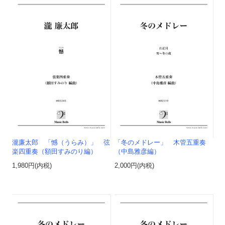
瀧廉太郎 「憾（うらみ）」 弦
「冬のメドレー」 木管五重奏
楽四重奏（額田すみのり編）
（中島雅彦編）
1,980円(内税)
2,000円(内税)