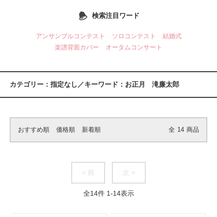
検索注目ワード
アンサンブルコンテスト
ソロコンテスト
結婚式
楽譜背面カバー
オータムコンサート
カテゴリー：指定なし／キーワード：お正月 滝廉太郎
おすすめ順
価格順
新着順
全
14
商品
< 前
次 >
全
14
件
1
-
14
表示